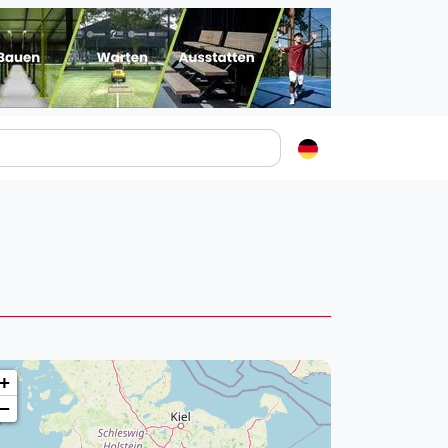
Padelstädte
Login
lin
mburg
nchen
ln
ankfurt am Main
+
uttgart
−
sseldorf