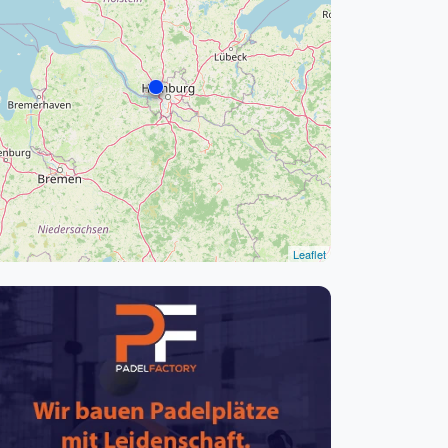
pzig
rtmund
sen
Leaflet