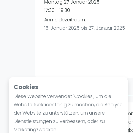
Verschiedenes
Montag 27 Januar 2025
FIP Frauen
17:30 - 19:30
Anmeldezeitraum:
15. Januar 2025 bis 27. Januar 2025
Cookies
Über Afterwork Advanced
Diese Website verwendet 'Cookies', um die
Website funktionsfähig zu machen, die Analyse
der Website zu unterstützen, um unsere
Du spielst Padel bereits auf einem ambi
Dienstleistungen zu verbessern, oder zu
weiteren amigos zu messen? Dann kom
Marketingzwecken.
unserem unkomplizierten Zusammenko