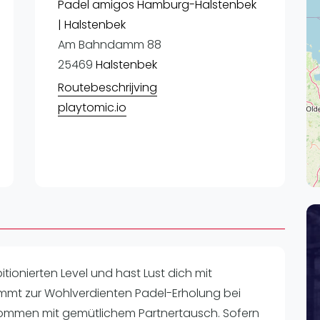
Lei
Padel amigos Hamburg-Halstenbek
| Halstenbek
Do
Am Bahndamm 88
Es
25469
Halstenbek
Routebeschrijving
playtomic.io
tionierten Level und hast Lust dich mit
mt zur Wohlverdienten Padel-Erholung bei
mmen mit gemütlichem Partnertausch. Sofern