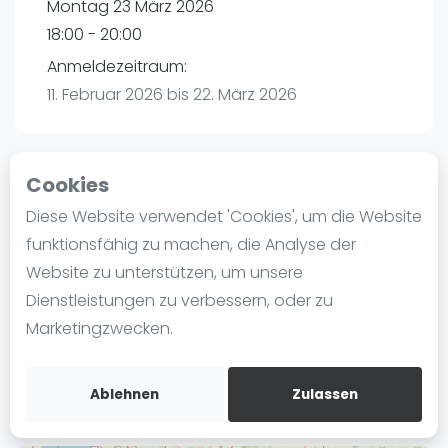
Montag 23 März 2026
Ranking
18:00 - 20:00
Männer
Anmeldezeitraum:
Frauen
11. Februar 2026 bis 22. März 2026
FIP Männer
FIP Frauen
Cookies
Blog
Playtomic (Abgesagt))
Diese Website verwendet 'Cookies', um die Website
Was ist padel
funktionsfähig zu machen, die Analyse der
Padelon Essen | Essen
Die Geschichte von Padel
Website zu unterstützen, um unsere
Worringstr. 250a
Regeln und Punktzählung
Dienstleistungen zu verbessern, oder zu
45289
Essen
Padel Schläge
Marketingzwecken.
Routebeschrijving
Bandeja - Vibora
playtomic.io
Video
Ablehnen
Zulassen
Padel Basistechnik