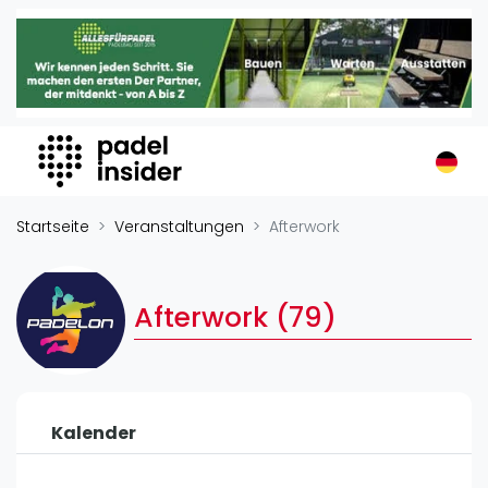
Padel Insider
Home
Padelstandorte
Organisationen
Buchungssysteme
Padel-Shops
Startseite
Veranstaltungen
Afterwork
Padel-Marken
Padelplatzbauer
Afterwork (79)
Verschiedenes
Veranstaltungen
Turniere
Kalender
International
Playtomic