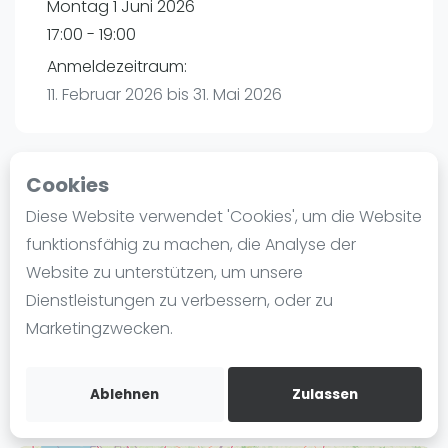
Montag 1 Juni 2026
Ranking
17:00 - 19:00
Männer
Anmeldezeitraum:
Frauen
11. Februar 2026 bis 31. Mai 2026
FIP Männer
FIP Frauen
Cookies
Blog
Playtomic (Abgesagt))
Diese Website verwendet 'Cookies', um die Website
Was ist padel
funktionsfähig zu machen, die Analyse der
Padelon Essen | Essen
Die Geschichte von Padel
Website zu unterstützen, um unsere
Worringstr. 250a
Regeln und Punktzählung
Dienstleistungen zu verbessern, oder zu
45289
Essen
Padel Schläge
Marketingzwecken.
Routebeschrijving
Bandeja - Vibora
playtomic.io
Video
Ablehnen
Zulassen
Padel Basistechnik