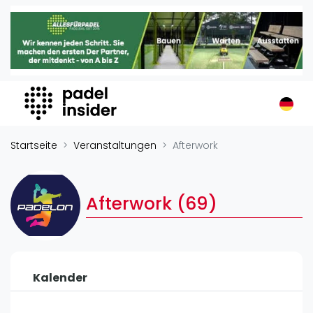
Padel Insider
Home
Padelstandorte
Organisationen
Buchungssysteme
Padel-Shops
Startseite
Veranstaltungen
Afterwork
Padel-Marken
Padelplatzbauer
Afterwork (69)
Verschiedenes
Veranstaltungen
Turniere
Kalender
International
Playtomic