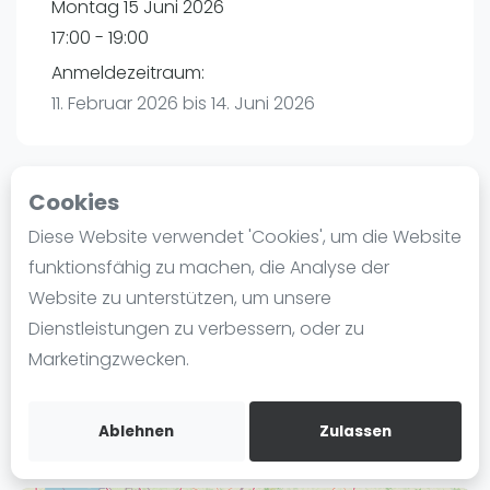
Montag 15 Juni 2026
Ranking
17:00 - 19:00
Männer
Anmeldezeitraum:
Frauen
11. Februar 2026 bis 14. Juni 2026
FIP Männer
FIP Frauen
Cookies
Blog
Playtomic (Abgesagt))
Diese Website verwendet 'Cookies', um die Website
Was ist padel
funktionsfähig zu machen, die Analyse der
Padelon Essen | Essen
Die Geschichte von Padel
Website zu unterstützen, um unsere
Worringstr. 250a
Regeln und Punktzählung
Dienstleistungen zu verbessern, oder zu
45289
Essen
Padel Schläge
Marketingzwecken.
Routebeschrijving
Bandeja - Vibora
playtomic.io
Video
Ablehnen
Zulassen
Padel Basistechnik