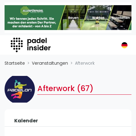
Padel Insider
Home
Padelstandorte
Organisationen
Buchungssysteme
Padel-Shops
Startseite
Veranstaltungen
Afterwork
Padel-Marken
Padelplatzbauer
Afterwork (67)
Verschiedenes
Veranstaltungen
Turniere
Kalender
International
Playtomic