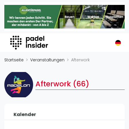
Padel Insider
Home
Padelstandorte
Organisationen
Buchungssysteme
Padel-Shops
Startseite
Veranstaltungen
Afterwork
Padel-Marken
Padelplatzbauer
Afterwork (66)
Verschiedenes
Veranstaltungen
Turniere
Kalender
International
Playtomic