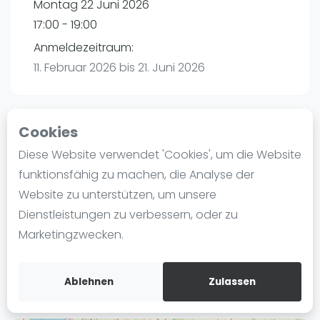
Montag 22 Juni 2026
Ranking
17:00 - 19:00
Männer
Anmeldezeitraum:
Frauen
11. Februar 2026 bis 21. Juni 2026
FIP Männer
FIP Frauen
Cookies
Blog
Playtomic (Abgesagt))
Diese Website verwendet 'Cookies', um die Website
Was ist padel
funktionsfähig zu machen, die Analyse der
Padelon Essen | Essen
Die Geschichte von Padel
Website zu unterstützen, um unsere
Worringstr. 250a
Regeln und Punktzählung
Dienstleistungen zu verbessern, oder zu
45289
Essen
Padel Schläge
Marketingzwecken.
Routebeschrijving
Bandeja - Vibora
playtomic.io
Video
Ablehnen
Zulassen
Padel Basistechnik