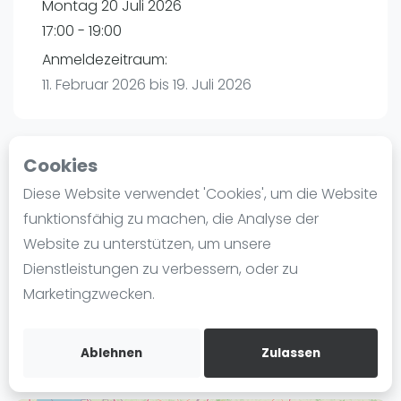
Montag 20 Juli 2026
Ranking
17:00 - 19:00
Männer
Anmeldezeitraum:
Frauen
11. Februar 2026 bis 19. Juli 2026
FIP Männer
FIP Frauen
Cookies
Blog
Playtomic (Abgesagt))
Diese Website verwendet 'Cookies', um die Website
Was ist padel
funktionsfähig zu machen, die Analyse der
Padelon Essen | Essen
Die Geschichte von Padel
Website zu unterstützen, um unsere
Worringstr. 250a
Regeln und Punktzählung
Dienstleistungen zu verbessern, oder zu
45289
Essen
Padel Schläge
Marketingzwecken.
Routebeschrijving
Bandeja - Vibora
playtomic.io
Video
Ablehnen
Zulassen
Padel Basistechnik