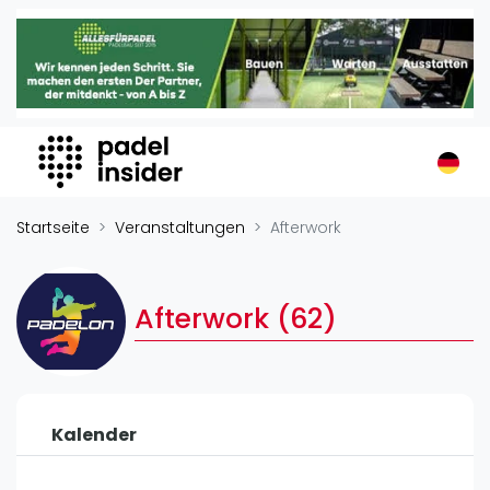
Padel Insider
Home
Padelstandorte
Organisationen
Buchungssysteme
Padel-Shops
Startseite
Veranstaltungen
Afterwork
Padel-Marken
Padelplatzbauer
Afterwork (62)
Verschiedenes
Veranstaltungen
Turniere
Kalender
International
Playtomic