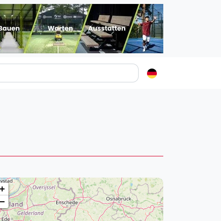
Padelstädte
Login
lin
mburg
nchen
ln
ankfurt am Main
+
uttgart
−
sseldorf