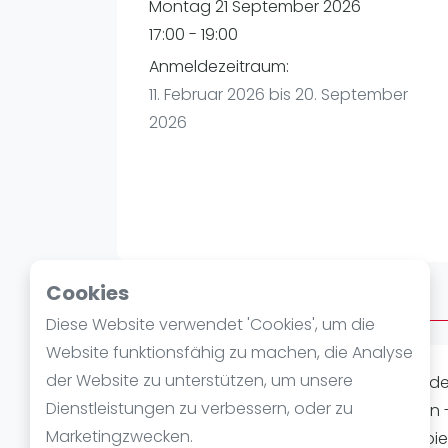
Verschiedenes
Montag 21 September 2026
FIP Frauen
17:00 - 19:00
Anmeldezeitraum:
11. Februar 2026 bis 20. September
2026
Cookies
Über Afterwork
Diese Website verwendet 'Cookies', um die
Website funktionsfähig zu machen, die Analyse
der Website zu unterstützen, um unsere
Nach der Arbeit noch eine Runde Pade
Dienstleistungen zu verbessern, oder zu
Padel-Begeisterten ausklingen lassen 
Marketingzwecken.
Richtige. Ihr braucht keinen festen Spi