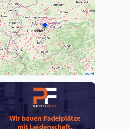
pzig
rtmund
sen
Leaflet