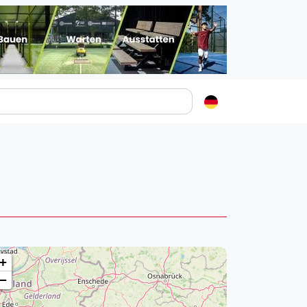
Padelstädte
Login
lin
mburg
nchen
ln
ankfurt am Main
+
uttgart
−
sseldorf