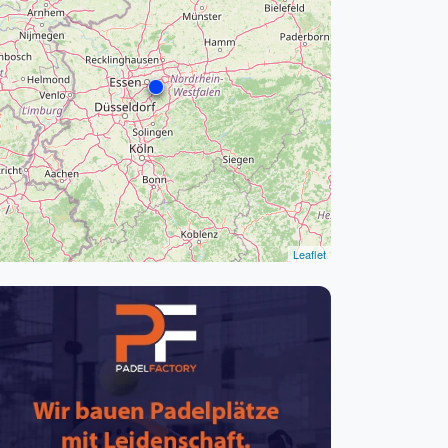
pzig
rtmund
sen
Leaflet