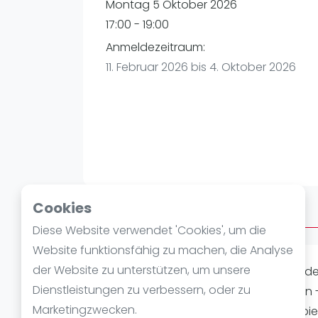
Verschiedenes
Montag 5 Oktober 2026
FIP Frauen
17:00 - 19:00
Anmeldezeitraum:
11. Februar 2026 bis 4. Oktober 2026
Cookies
Über Afterwork
Diese Website verwendet 'Cookies', um die
Website funktionsfähig zu machen, die Analyse
der Website zu unterstützen, um unsere
Nach der Arbeit noch eine Runde Pade
Dienstleistungen zu verbessern, oder zu
Padel-Begeisterten ausklingen lassen 
Marketingzwecken.
Richtige. Ihr braucht keinen festen Spi