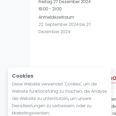
Verschiedenes
Freitag 27 Dezember 2024
FIP Frauen
19:00 - 21:00
Anmeldezeitraum:
22. September 2024 bis 27.
Dezember 2024
Cookies
Über After Work American
Diese Website verwendet 'Cookies', um die
Website funktionsfähig zu machen, die Analyse
der Website zu unterstützen, um unsere
Verpasse nicht unser actiongeladenes
Dienstleistungen zu verbessern, oder zu
Padel-Enthusiasten und diejenigen, di
Marketingzwecken.
einzigartigen Abend ein. Hier geht es