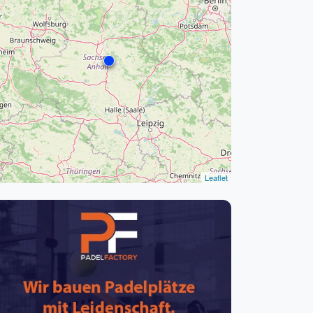
pzig
rtmund
sen
Leaflet