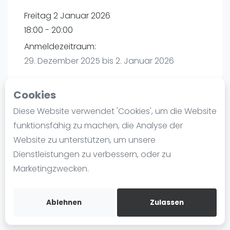
Ranking
Freitag 2 Januar 2026
18:00 - 20:00
Männer
Anmeldezeitraum:
Frauen
29. Dezember 2025 bis 2. Januar 2026
FIP Männer
FIP Frauen
Cookies
Blog
Diese Website verwendet 'Cookies', um die Website
Playtomic (Abgesagt))
Was ist padel
funktionsfähig zu machen, die Analyse der
Die Geschichte von Padel
Website zu unterstützen, um unsere
Padel Planet | Schönebeck
Regeln und Punktzählung
Dienstleistungen zu verbessern, oder zu
Stadionstraße 19
Padel Schläge
Marketingzwecken.
39218
Schönebeck
Bandeja - Vibora
Routebeschrijving
Video
playtomic.io
Ablehnen
Zulassen
Padel Basistechnik