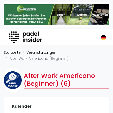
Padel Insider
Home
Padelstandorte
Organisationen
Buchungssysteme
Padel-Shops
Startseite
Veranstaltungen
Padel-Marken
After Work Americano (Beginner)
Padelplatzbauer
Verschiedenes
After Work Americano
(Beginner) (6)
Veranstaltungen
Turniere
International
Kalender
Playtomic