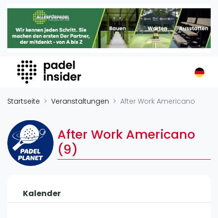
Padel Insider
Home
Padelstandorte
Organisationen
Buchungssysteme
Padel-Shops
Startseite
Veranstaltungen
After Work Americano
Padel-Marken
Padelplatzbauer
After Work Americano
Verschiedenes
(9)
Veranstaltungen
Turniere
Kalender
International
Playtomic