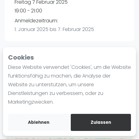
Freitag 7 Februar 2025
Ranking
19:00 - 21:00
Männer
Anmeldezeitraum:
Frauen
1. Januar 2025 bis 7. Februar 2025
FIP Männer
FIP Frauen
Cookies
Blog
Playtomic
Diese Website verwendet 'Cookies', um die Website
Was ist padel
funktionsfähig zu machen, die Analyse der
Padel Planet | Schönebeck
Die Geschichte von Padel
Website zu unterstützen, um unsere
Stadionstraße 19
Regeln und Punktzählung
Dienstleistungen zu verbessern, oder zu
39218
Schönebeck
Padel Schläge
Marketingzwecken.
Routebeschrijving
Bandeja - Vibora
playtomic.io
Video
Ablehnen
Zulassen
Padel Basistechnik