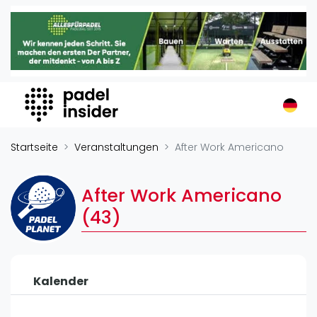
Padel Insider
Home
Padelstandorte
Organisationen
Buchungssysteme
Padel-Shops
Startseite
Veranstaltungen
After Work Americano
Padel-Marken
Padelplatzbauer
After Work Americano
Verschiedenes
(43)
Veranstaltungen
Turniere
Kalender
International
Playtomic