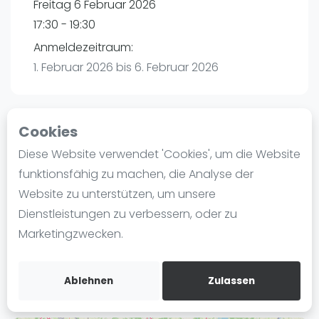
Freitag 6 Februar 2026
Ranking
17:30 - 19:30
Männer
Anmeldezeitraum:
Frauen
1. Februar 2026 bis 6. Februar 2026
FIP Männer
FIP Frauen
Cookies
Blog
Playtomic
Diese Website verwendet 'Cookies', um die Website
Was ist padel
funktionsfähig zu machen, die Analyse der
Padel Planet | Schönebeck
Die Geschichte von Padel
Website zu unterstützen, um unsere
Stadionstraße 19
Regeln und Punktzählung
Dienstleistungen zu verbessern, oder zu
39218
Schönebeck
Padel Schläge
Marketingzwecken.
Routebeschrijving
Bandeja - Vibora
playtomic.io
Video
Ablehnen
Zulassen
Padel Basistechnik