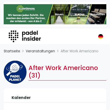
Padel Insider
Home
Padelstandorte
Organisationen
Buchungssysteme
Padel-Shops
Startseite
Veranstaltungen
After Work Americano
Padel-Marken
Padelplatzbauer
After Work Americano
Verschiedenes
(31)
Veranstaltungen
Turniere
Kalender
International
Playtomic