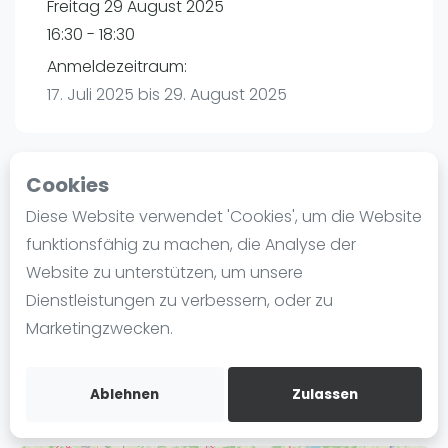
Freitag 29 August 2025
Ranking
16:30 - 18:30
Männer
Anmeldezeitraum:
Frauen
17. Juli 2025 bis 29. August 2025
FIP Männer
FIP Frauen
Cookies
Blog
Playtomic (Abgesagt))
Diese Website verwendet 'Cookies', um die Website
Was ist padel
funktionsfähig zu machen, die Analyse der
Padel Planet | Schönebeck
Die Geschichte von Padel
Website zu unterstützen, um unsere
Stadionstraße 19
Regeln und Punktzählung
Dienstleistungen zu verbessern, oder zu
39218
Schönebeck
Padel Schläge
Marketingzwecken.
Routebeschrijving
Bandeja - Vibora
playtomic.io
Video
Ablehnen
Zulassen
Padel Basistechnik