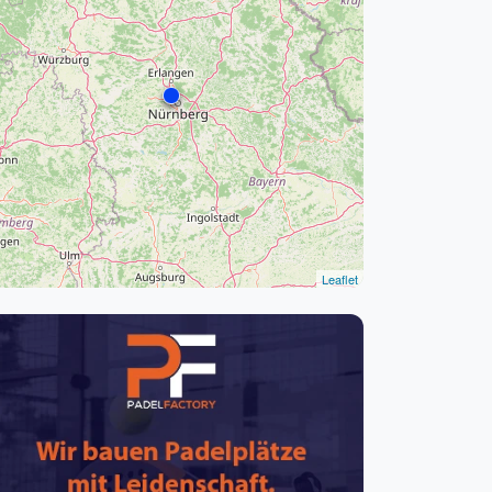
pzig
rtmund
sen
Leaflet