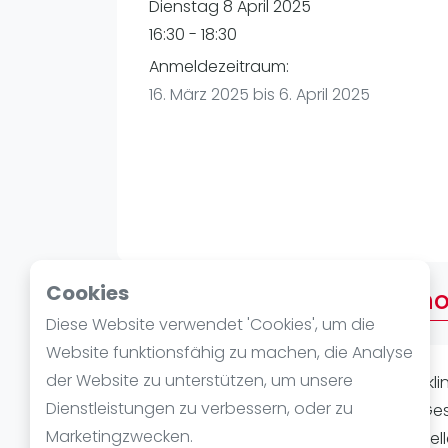
Verschiedenes
Dienstag 8 April 2025
FIP Frauen
16:30 - 18:30
Anmeldezeitraum:
16. März 2025 bis 6. April 2025
Cookies
Über After Work American
Diese Website verwendet 'Cookies', um die
Website funktionsfähig zu machen, die Analyse
der Website zu unterstützen, um unsere
Entspanntes Padel um den Tag auskli
Dienstleistungen zu verbessern, oder zu
Teilnehmer, maximal 10 Teilnehmer. Ges
Marketingzwecken.
Teilnehmer Zahl. Nach jedem Spiel st