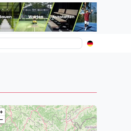
Padelstädte
Login
lin
mburg
nchen
ln
ankfurt am Main
+
uttgart
−
sseldorf