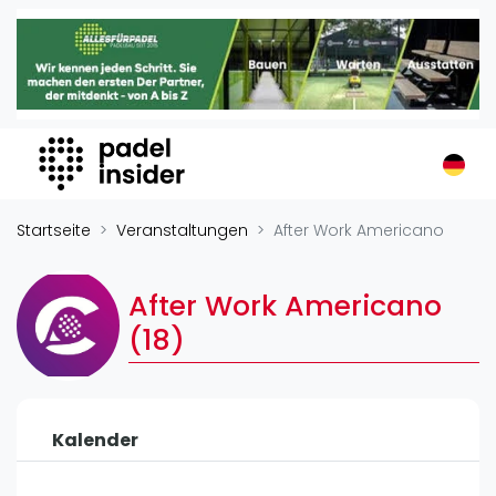
Padel Insider
Home
Padelstandorte
Organisationen
Buchungssysteme
Padel-Shops
Startseite
Veranstaltungen
After Work Americano
Padel-Marken
Padelplatzbauer
After Work Americano
Verschiedenes
(18)
Veranstaltungen
Turniere
Kalender
International
Playtomic