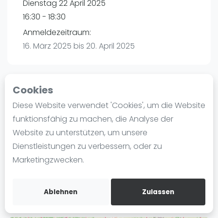
Dienstag 22 April 2025
Ranking
16:30 - 18:30
Männer
Anmeldezeitraum:
Frauen
16. März 2025 bis 20. April 2025
FIP Männer
FIP Frauen
Cookies
Blog
Playtomic
Diese Website verwendet 'Cookies', um die Website
Was ist padel
funktionsfähig zu machen, die Analyse der
PadelCity Fürth | Fürth
Die Geschichte von Padel
Website zu unterstützen, um unsere
Am Schallerseck 33
Regeln und Punktzählung
Dienstleistungen zu verbessern, oder zu
90765
Fürth
Padel Schläge
Marketingzwecken.
Routebeschrijving
Bandeja - Vibora
playtomic.io
Video
Ablehnen
Zulassen
Padel Basistechnik