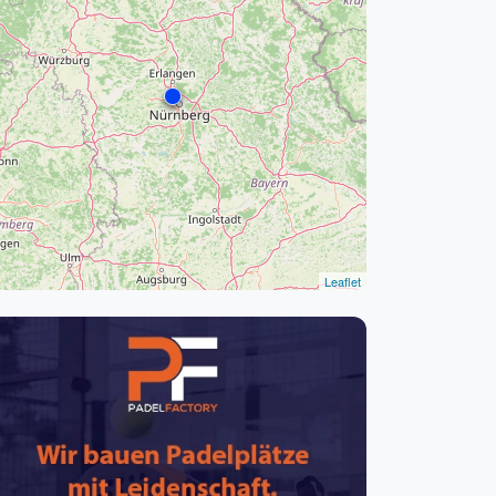
pzig
rtmund
sen
Leaflet