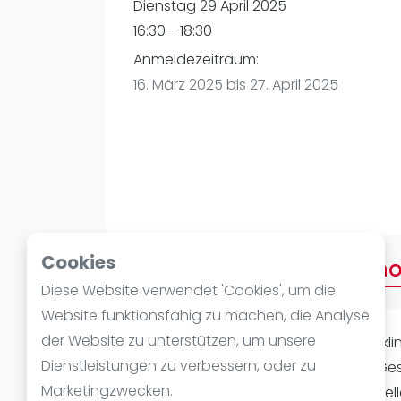
Verschiedenes
Dienstag 29 April 2025
FIP Frauen
16:30 - 18:30
Anmeldezeitraum:
16. März 2025 bis 27. April 2025
Cookies
Über After Work American
Diese Website verwendet 'Cookies', um die
Website funktionsfähig zu machen, die Analyse
der Website zu unterstützen, um unsere
Entspanntes Padel um den Tag auskli
Dienstleistungen zu verbessern, oder zu
Teilnehmer, maximal 10 Teilnehmer. Ges
Marketingzwecken.
Teilnehmer Zahl. Nach jedem Spiel st