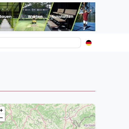
Padelstädte
Login
lin
mburg
nchen
ln
ankfurt am Main
+
uttgart
−
sseldorf