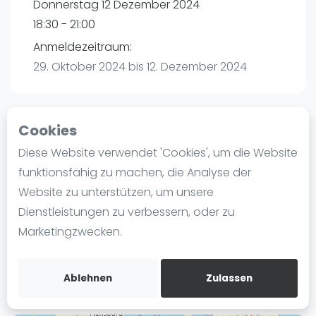
Donnerstag 12 Dezember 2024
Ranking
18:30 - 21:00
Männer
Anmeldezeitraum:
Frauen
29. Oktober 2024 bis 12. Dezember 2024
FIP Männer
FIP Frauen
Cookies
Blog
Playtomic (Abgesagt))
Diese Website verwendet 'Cookies', um die Website
Was ist padel
funktionsfähig zu machen, die Analyse der
Hanse Padel Hamburg | Hamburg
Die Geschichte von Padel
Website zu unterstützen, um unsere
Curslacker Heerweg 265
Regeln und Punktzählung
Dienstleistungen zu verbessern, oder zu
21039
Hamburg
Padel Schläge
Marketingzwecken.
Routebeschrijving
Bandeja - Vibora
playtomic.io
Video
Ablehnen
Zulassen
Padel Basistechnik