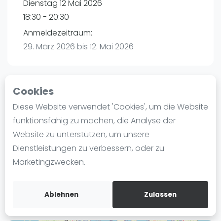
Dienstag 12 Mai 2026
Ranking
18:30 - 20:30
Männer
Anmeldezeitraum:
Frauen
29. März 2026 bis 12. Mai 2026
FIP Männer
FIP Frauen
Cookies
Blog
Playtomic
Diese Website verwendet 'Cookies', um die Website
Was ist padel
funktionsfähig zu machen, die Analyse der
P3 Padel Club Hamburg | Hamburg
Die Geschichte von Padel
Website zu unterstützen, um unsere
Havighorster Weg 16
Regeln und Punktzählung
Dienstleistungen zu verbessern, oder zu
21031
Hamburg
Padel Schläge
Marketingzwecken.
Routebeschrijving
Bandeja - Vibora
playtomic.io
Video
Ablehnen
Zulassen
Padel Basistechnik