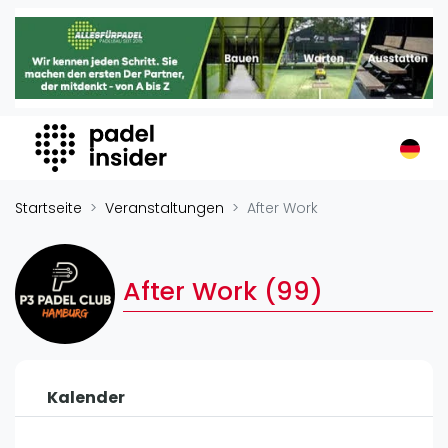
Padel Insider
Home
Padelstandorte
Organisationen
Buchungssysteme
Padel-Shops
Startseite
Veranstaltungen
After Work
Padel-Marken
Padelplatzbauer
After Work (99)
Verschiedenes
Veranstaltungen
Turniere
Kalender
International
Playtomic