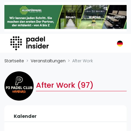
Padel Insider
Home
Padelstandorte
Organisationen
Buchungssysteme
Padel-Shops
Startseite
Veranstaltungen
After Work
Padel-Marken
Padelplatzbauer
After Work (97)
Verschiedenes
Veranstaltungen
Turniere
Kalender
International
Playtomic