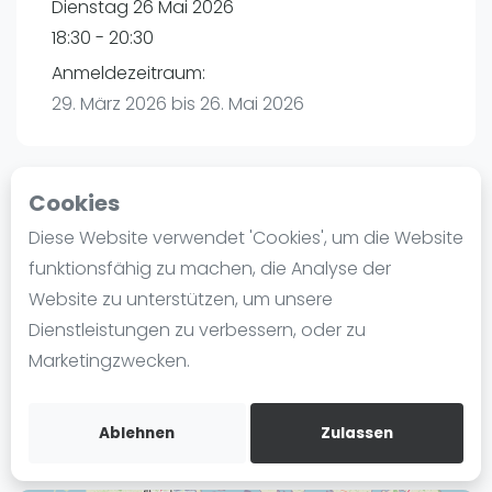
Dienstag 26 Mai 2026
Ranking
18:30 - 20:30
Männer
Anmeldezeitraum:
Frauen
29. März 2026 bis 26. Mai 2026
FIP Männer
FIP Frauen
Cookies
Blog
Playtomic
Diese Website verwendet 'Cookies', um die Website
Was ist padel
funktionsfähig zu machen, die Analyse der
P3 Padel Club Hamburg | Hamburg
Die Geschichte von Padel
Website zu unterstützen, um unsere
Havighorster Weg 16
Regeln und Punktzählung
Dienstleistungen zu verbessern, oder zu
21031
Hamburg
Padel Schläge
Marketingzwecken.
Routebeschrijving
Bandeja - Vibora
playtomic.io
Video
Ablehnen
Zulassen
Padel Basistechnik