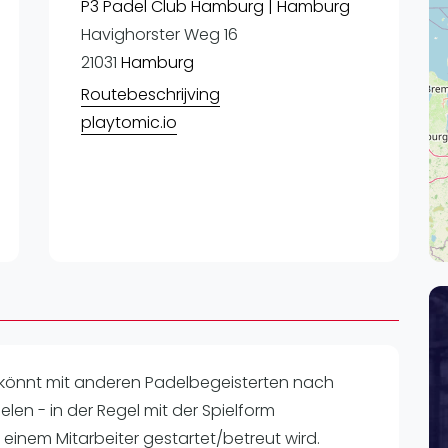
Lei
P3 Padel Club Hamburg | Hamburg
Havighorster Weg 16
Do
21031
Hamburg
Es
Routebeschrijving
playtomic.io
hr könnt mit anderen Padelbegeisterten nach
len - in der Regel mit der Spielform
einem Mitarbeiter gestartet/betreut wird.