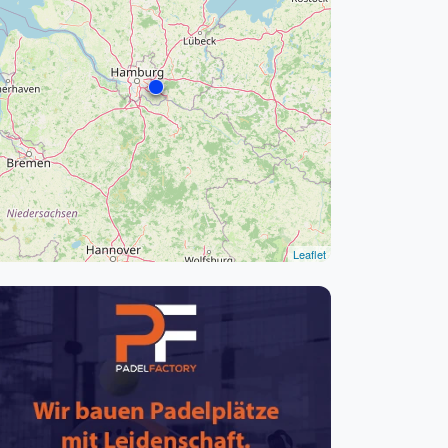
pzig
rtmund
sen
Leaflet