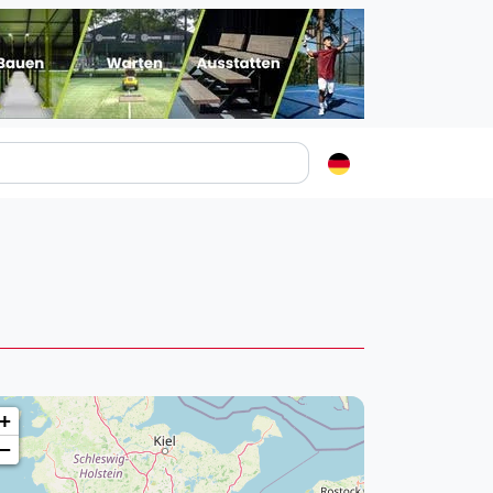
Padelstädte
Login
lin
mburg
nchen
ln
ankfurt am Main
+
uttgart
−
sseldorf