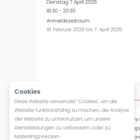
Verschiedenes
Dienstag 7 April 2026
FIP Frauen
18:30 - 20:30
Anmeldezeitraum:
18. Februar 2026 bis 7. April 2026
Cookies
Über After Work
Diese Website verwendet 'Cookies', um die
Website funktionsfähig zu machen, die Analyse
der Website zu unterstützen, um unsere
PEOPLE PLAY PADEL, beim After Work. I
Dienstleistungen zu verbessern, oder zu
eurem Arbeitstag eine Runde Padel spie
Marketingzwecken.
"King/Queen of the Court", welche von 