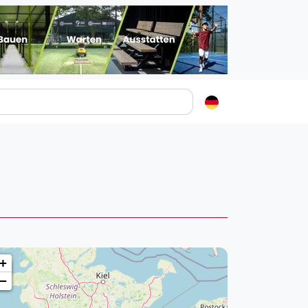
Padelstädte
Login
lin
mburg
nchen
ln
ankfurt am Main
+
uttgart
−
sseldorf