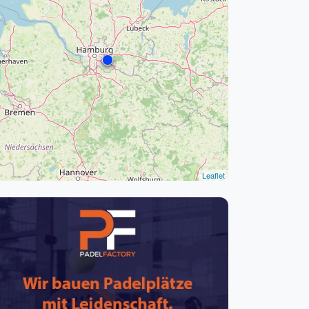
pzig
rtmund
sen
Leaflet