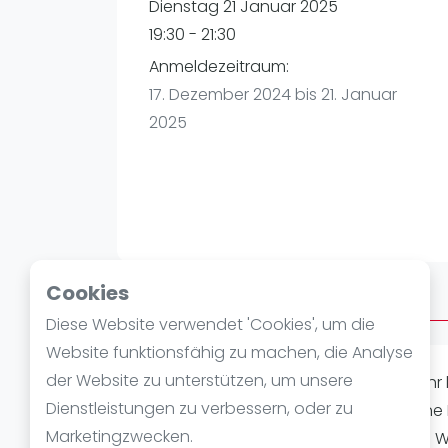
Verschiedenes
Dienstag 21 Januar 2025
FIP Frauen
19:30 - 21:30
Anmeldezeitraum:
17. Dezember 2024 bis 21. Januar
2025
Cookies
Über After Work
Diese Website verwendet 'Cookies', um die
Website funktionsfähig zu machen, die Analyse
der Website zu unterstützen, um unsere
PEOPLE PLAY PADEL, beim After Work. Ih
Dienstleistungen zu verbessern, oder zu
Spielform nach eurem Arbeitstag eine
Marketingzwecken.
unserer Halle genießen. Eine offizielle 