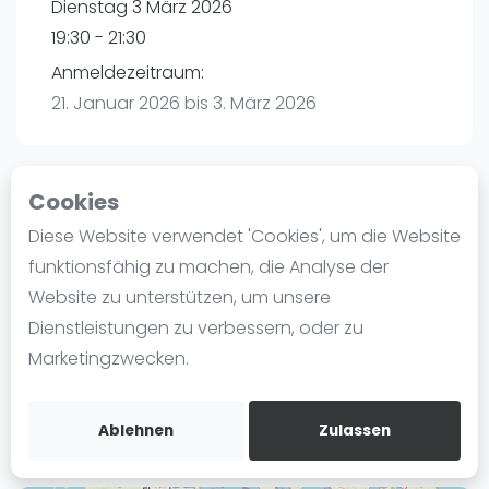
Dienstag 3 März 2026
Ranking
19:30 - 21:30
Männer
Anmeldezeitraum:
Frauen
21. Januar 2026 bis 3. März 2026
FIP Männer
FIP Frauen
Cookies
Blog
Playtomic
Diese Website verwendet 'Cookies', um die Website
Was ist padel
funktionsfähig zu machen, die Analyse der
P3 Padel Club Hamburg | Hamburg
Die Geschichte von Padel
Website zu unterstützen, um unsere
Havighorster Weg 16
Regeln und Punktzählung
Dienstleistungen zu verbessern, oder zu
21031
Hamburg
Padel Schläge
Marketingzwecken.
Routebeschrijving
Bandeja - Vibora
playtomic.io
Video
Ablehnen
Zulassen
Padel Basistechnik