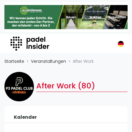
Padel Insider
Home
Padelstandorte
Organisationen
Buchungssysteme
Padel-Shops
Startseite
Veranstaltungen
After Work
Padel-Marken
Padelplatzbauer
After Work (80)
Verschiedenes
Veranstaltungen
Turniere
Kalender
International
Playtomic