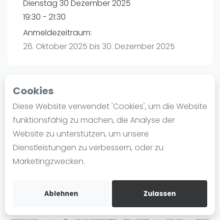
Dienstag 30 Dezember 2025
Ranking
19:30 - 21:30
Männer
Anmeldezeitraum:
Frauen
26. Oktober 2025 bis 30. Dezember 2025
FIP Männer
FIP Frauen
Cookies
Blog
Playtomic
Diese Website verwendet 'Cookies', um die Website
Was ist padel
funktionsfähig zu machen, die Analyse der
P3 Padel Club Hamburg | Hamburg
Die Geschichte von Padel
Website zu unterstützen, um unsere
Havighorster Weg 16
Regeln und Punktzählung
Dienstleistungen zu verbessern, oder zu
21031
Hamburg
Padel Schläge
Marketingzwecken.
Routebeschrijving
Bandeja - Vibora
playtomic.io
Video
Ablehnen
Zulassen
Padel Basistechnik