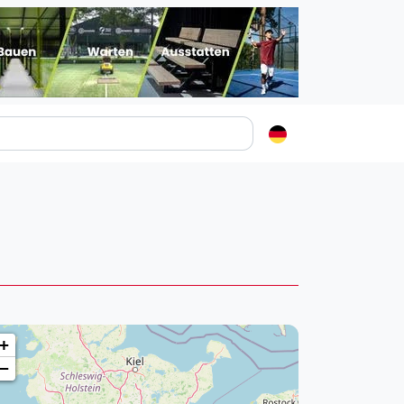
Padelstädte
Login
lin
mburg
nchen
ln
ankfurt am Main
+
uttgart
−
sseldorf