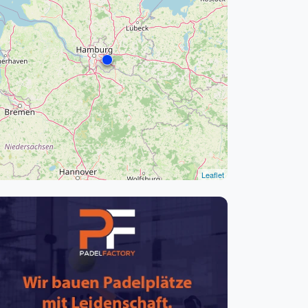
pzig
rtmund
sen
Leaflet