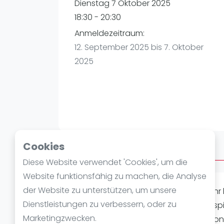
Verschiedenes
Dienstag 7 Oktober 2025
FIP Frauen
18:30 - 20:30
Anmeldezeitraum:
12. September 2025 bis 7. Oktober
2025
Cookies
Über After Work
Diese Website verwendet 'Cookies', um die
Website funktionsfähig zu machen, die Analyse
der Website zu unterstützen, um unsere
PEOPLE PLAY PADEL, beim After Work. I
Dienstleistungen zu verbessern, oder zu
eurem Arbeitstag eine Runde Padel spie
Marketingzwecken.
"King/Queen of the Court", welche von 