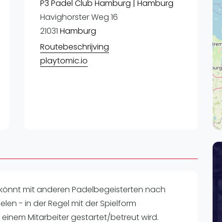
Lei
P3 Padel Club Hamburg | Hamburg
Havighorster Weg 16
Do
21031
Hamburg
Es
Routebeschrijving
playtomic.io
hr könnt mit anderen Padelbegeisterten nach
len - in der Regel mit der Spielform
einem Mitarbeiter gestartet/betreut wird.