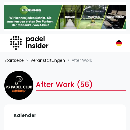
Padel Insider
Home
Padelstandorte
Organisationen
Buchungssysteme
Padel-Shops
Startseite
Veranstaltungen
After Work
Padel-Marken
Padelplatzbauer
After Work (56)
Verschiedenes
Veranstaltungen
Turniere
Kalender
International
Playtomic