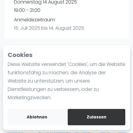
Donnerstag 14 August 2025
Ranking
19:00 - 21:00
Männer
Anmeldezeitraum:
Frauen
15. Juli 2025 bis 14. August 2025
FIP Männer
FIP Frauen
Cookies
Blog
Playtomic (Abgesagt))
Diese Website verwendet 'Cookies', um die Website
Was ist padel
funktionsfähig zu machen, die Analyse der
P3 Padel Club Hamburg | Hamburg
Die Geschichte von Padel
Website zu unterstützen, um unsere
Havighorster Weg 16
Regeln und Punktzählung
Dienstleistungen zu verbessern, oder zu
21031
Hamburg
Padel Schläge
Marketingzwecken.
Routebeschrijving
Bandeja - Vibora
playtomic.io
Video
Ablehnen
Zulassen
Padel Basistechnik