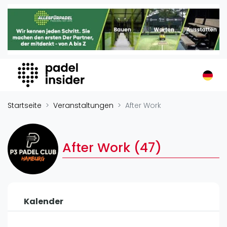
Padel Insider
Home
Padelstandorte
Organisationen
Buchungssysteme
Padel-Shops
Startseite
Veranstaltungen
After Work
Padel-Marken
Padelplatzbauer
After Work (47)
Verschiedenes
Veranstaltungen
Turniere
Kalender
International
Playtomic