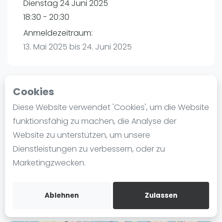
Dienstag 24 Juni 2025
Ranking
18:30 - 20:30
Männer
Anmeldezeitraum:
Frauen
13. Mai 2025 bis 24. Juni 2025
FIP Männer
FIP Frauen
Cookies
Blog
Playtomic
Diese Website verwendet 'Cookies', um die Website
Was ist padel
funktionsfähig zu machen, die Analyse der
P3 Padel Club Hamburg | Hamburg
Die Geschichte von Padel
Website zu unterstützen, um unsere
Havighorster Weg 16
Regeln und Punktzählung
Dienstleistungen zu verbessern, oder zu
21031
Hamburg
Padel Schläge
Marketingzwecken.
Routebeschrijving
Bandeja - Vibora
playtomic.io
Video
Ablehnen
Zulassen
Padel Basistechnik