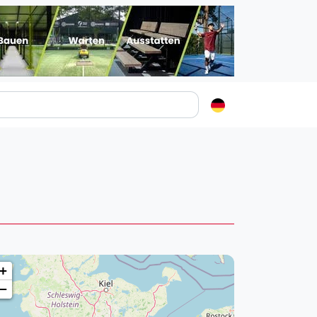
Padelstädte
Login
lin
mburg
nchen
ln
ankfurt am Main
+
uttgart
−
sseldorf