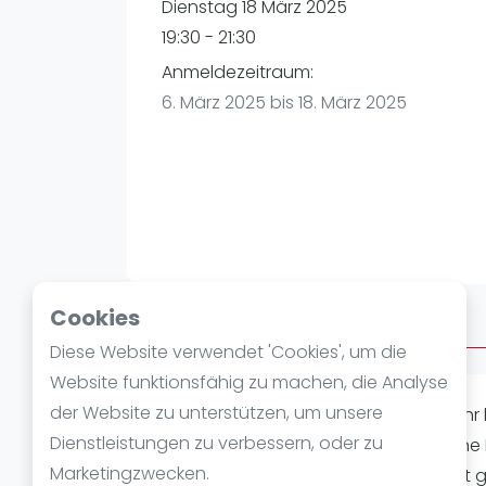
Verschiedenes
Dienstag 18 März 2025
FIP Frauen
19:30 - 21:30
Anmeldezeitraum:
6. März 2025 bis 18. März 2025
Cookies
Über After Work
Diese Website verwendet 'Cookies', um die
Website funktionsfähig zu machen, die Analyse
der Website zu unterstützen, um unsere
PEOPLE PLAY PADEL, beim After Work. Ih
Dienstleistungen zu verbessern, oder zu
Spielform nach eurem Arbeitstag eine
Marketingzwecken.
unserer Halle genießen. Hinweis: Es ist 