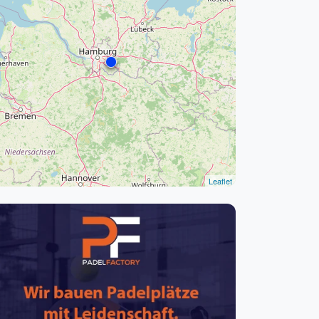
pzig
rtmund
sen
Leaflet