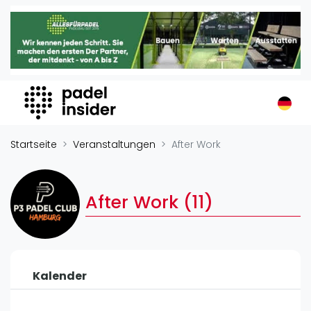
Padel Insider
Home
Padelstandorte
Organisationen
Buchungssysteme
Padel-Shops
Startseite
Veranstaltungen
After Work
Padel-Marken
Padelplatzbauer
After Work (11)
Verschiedenes
Veranstaltungen
Turniere
Kalender
International
Playtomic