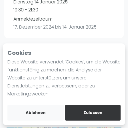
Dienstag 14 Januar 2025
Ranking
19:30 - 21:30
Männer
Anmeldezeitraum:
Frauen
17. Dezember 2024 bis 14. Januar 2025
FIP Männer
FIP Frauen
Cookies
Blog
Playtomic
Diese Website verwendet 'Cookies', um die Website
Was ist padel
funktionsfähig zu machen, die Analyse der
P3 Padel Club Hamburg | Hamburg
Die Geschichte von Padel
Website zu unterstützen, um unsere
Havighorster Weg 16
Regeln und Punktzählung
Dienstleistungen zu verbessern, oder zu
21031
Hamburg
Padel Schläge
Marketingzwecken.
Routebeschrijving
Bandeja - Vibora
playtomic.io
Video
Ablehnen
Zulassen
Padel Basistechnik