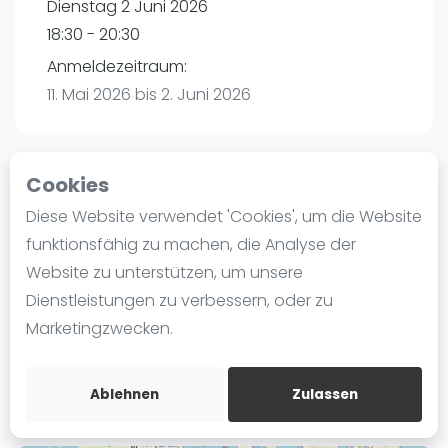
Dienstag 2 Juni 2026
Ranking
18:30 - 20:30
Männer
Anmeldezeitraum:
Frauen
11. Mai 2026 bis 2. Juni 2026
FIP Männer
FIP Frauen
Cookies
Blog
Playtomic
Diese Website verwendet 'Cookies', um die Website
Was ist padel
funktionsfähig zu machen, die Analyse der
P3 Padel Club Hamburg | Hamburg
Die Geschichte von Padel
Website zu unterstützen, um unsere
Havighorster Weg 16
Regeln und Punktzählung
Dienstleistungen zu verbessern, oder zu
21031
Hamburg
Padel Schläge
Marketingzwecken.
Routebeschrijving
Bandeja - Vibora
playtomic.io
Video
Ablehnen
Zulassen
Padel Basistechnik