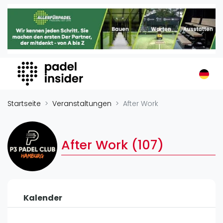
Padel Insider
Home
Padelstandorte
Organisationen
Buchungssysteme
Padel-Shops
Startseite
Veranstaltungen
After Work
Padel-Marken
Padelplatzbauer
After Work (107)
Verschiedenes
Veranstaltungen
Turniere
Kalender
International
Playtomic