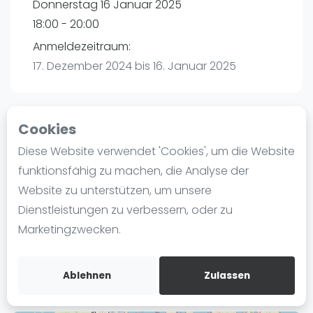
Donnerstag 16 Januar 2025
Ranking
18:00 - 20:00
Männer
Anmeldezeitraum:
Frauen
17. Dezember 2024 bis 16. Januar 2025
FIP Männer
FIP Frauen
Cookies
Blog
Playtomic
Diese Website verwendet 'Cookies', um die Website
Was ist padel
funktionsfähig zu machen, die Analyse der
P3 Padel Club Hamburg | Hamburg
Die Geschichte von Padel
Website zu unterstützen, um unsere
Havighorster Weg 16
Regeln und Punktzählung
Dienstleistungen zu verbessern, oder zu
21031
Hamburg
Padel Schläge
Marketingzwecken.
Routebeschrijving
Bandeja - Vibora
playtomic.io
Video
Ablehnen
Zulassen
Padel Basistechnik