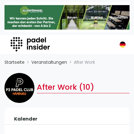
Padel Insider
Home
Padelstandorte
Organisationen
Buchungssysteme
Padel-Shops
Startseite
Veranstaltungen
After Work
Padel-Marken
Padelplatzbauer
After Work (10)
Verschiedenes
Veranstaltungen
Turniere
Kalender
International
Playtomic