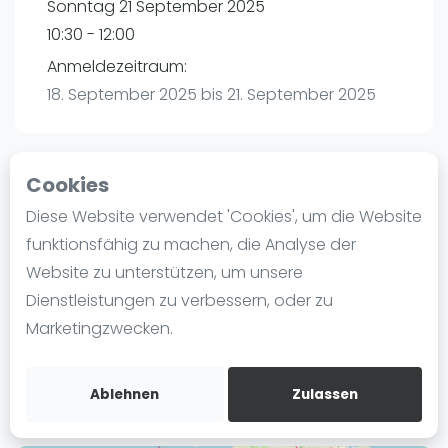
Sonntag 21 September 2025
Ranking
10:30 - 12:00
Männer
Anmeldezeitraum:
Frauen
18. September 2025 bis 21. September 2025
FIP Männer
FIP Frauen
Cookies
Blog
Playtomic
Diese Website verwendet 'Cookies', um die Website
Was ist padel
funktionsfähig zu machen, die Analyse der
Padelbude | Bremen
Die Geschichte von Padel
Website zu unterstützen, um unsere
Werderstraße 66
Regeln und Punktzählung
Dienstleistungen zu verbessern, oder zu
28199
Bremen
Padel Schläge
Marketingzwecken.
Routebeschrijving
Bandeja - Vibora
playtomic.io
Video
Ablehnen
Zulassen
Padel Basistechnik