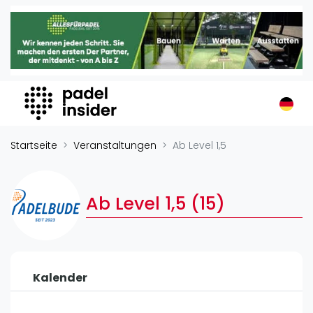
Padel Insider
Home
Padelstandorte
Organisationen
Buchungssysteme
Padel-Shops
Startseite
Veranstaltungen
Ab Level 1,5
Padel-Marken
Padelplatzbauer
Ab Level 1,5 (15)
Verschiedenes
Veranstaltungen
Turniere
Kalender
International
Playtomic