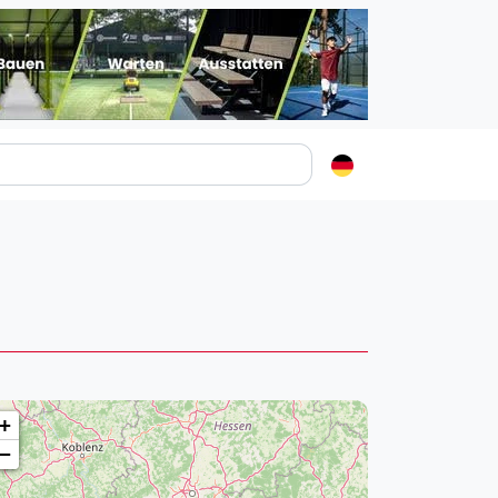
Padelstädte
Login
lin
mburg
nchen
ln
ankfurt am Main
+
uttgart
−
sseldorf