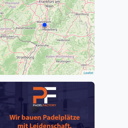
pzig
rtmund
sen
Leaflet