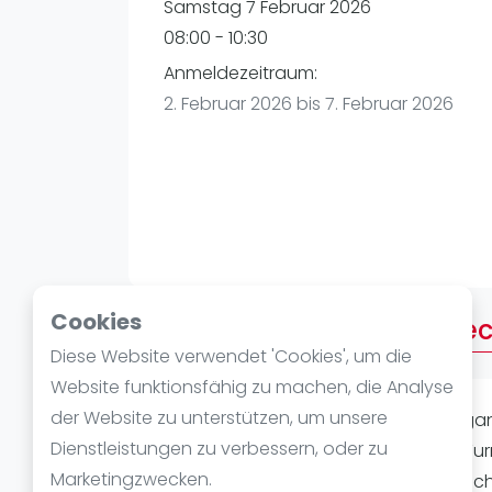
Verschiedenes
Samstag 7 Februar 2026
FIP Frauen
08:00 - 10:30
Anmeldezeitraum:
2. Februar 2026 bis 7. Februar 2026
Cookies
Über 9:00 Uhr - Ladies Spe
Diese Website verwendet 'Cookies', um die
Website funktionsfähig zu machen, die Analyse
der Website zu unterstützen, um unsere
Bitte seid 10-15 min früher da, um Orga
Dienstleistungen zu verbessern, oder zu
losgehen kann. Beim Golden Court Tur
Marketingzwecken.
Niederlagen ab. Dadurch sortieren sic