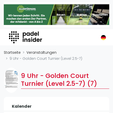
Padel Insider
Home
Padelstandorte
Organisationen
Buchungssysteme
Padel-Shops
Startseite
Veranstaltungen
Padel-Marken
9 Uhr - Golden Court Turnier (Level 2.5-7)
Padelplatzbauer
Verschiedenes
9 Uhr - Golden Court
Turnier (Level 2.5-7) (7)
Veranstaltungen
Turniere
International
Kalender
Playtomic