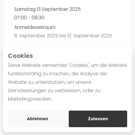
Ranking
Samstag 13 September 2025
07:00 - 09:30
Männer
Anmeldezeitraum:
Frauen
8. September 2025 bis 13. September 2025
FIP Männer
FIP Frauen
Cookies
Blog
Diese Website verwendet 'Cookies', um die Website
Playtomic
Was ist padel
funktionsfähig zu machen, die Analyse der
Die Geschichte von Padel
Website zu unterstützen, um unsere
maba! Padel Mannheim | Mannheim
Regeln und Punktzählung
Dienstleistungen zu verbessern, oder zu
Christian-Friedrich-Schwan-Straße 5-7
Padel Schläge
Marketingzwecken.
68167
Mannheim
Bandeja - Vibora
Routebeschrijving
Video
playtomic.io
Ablehnen
Zulassen
Padel Basistechnik