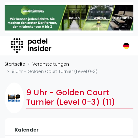
Padel Insider
Home
Padelstandorte
Organisationen
Buchungssysteme
Padel-Shops
Startseite
Veranstaltungen
Padel-Marken
9 Uhr - Golden Court Turnier (Level 0-3)
Padelplatzbauer
Verschiedenes
9 Uhr - Golden Court
Turnier (Level 0-3) (11)
Veranstaltungen
Turniere
International
Kalender
Playtomic