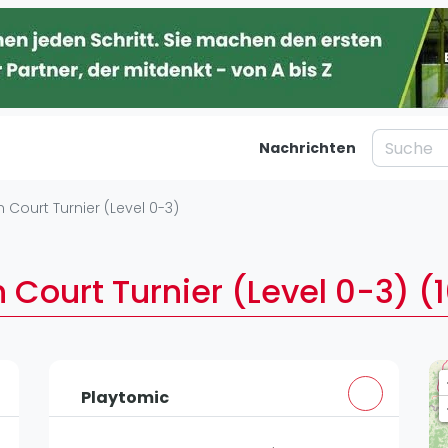
Nachrichten
taltungen
Blog
 Court Turnier (Level 0-3)
Was ist padel
Ber
al
Die Geschichte von Padel
Ha
 Court Turnier (Level 0-3) (
Regeln und Punktzählung
Mü
Padel Schläge
Kö
g
Bandeja - Vibora
Fr
St
Playtomic
Video
Dü
Padel Basistechnik