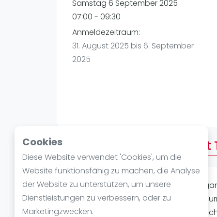
Verschiedenes
Samstag 6 September 2025
FIP Frauen
07:00 - 09:30
Anmeldezeitraum:
31. August 2025 bis 6. September
2025
Cookies
Über 9 Uhr - Golden Court T
Diese Website verwendet 'Cookies', um die
Website funktionsfähig zu machen, die Analyse
der Website zu unterstützen, um unsere
Bitte seid 10-15 min früher da, um Orga
Dienstleistungen zu verbessern, oder zu
losgehen kann. Beim Golden Court Tur
Marketingzwecken.
Niederlagen ab. Dadurch sortieren sic