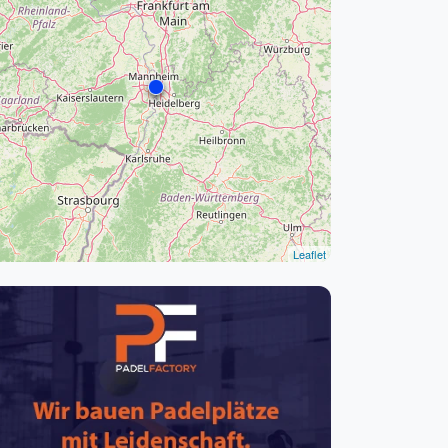
pzig
rtmund
sen
Leaflet