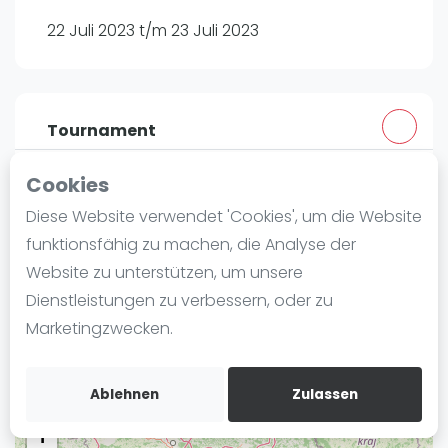
Ranking
22 Juli 2023 t/m 23 Juli 2023
Männer
Frauen
FIP Männer
Tournament
FIP Frauen
Cookies
SportScheck Allwetteranlage
Blog
Münchener Str. 15
Diese Website verwendet 'Cookies', um die Website
Was ist padel
85774
München
funktionsfähig zu machen, die Analyse der
Die Geschichte von Padel
Website zu unterstützen, um unsere
Routebeschrijving
Regeln und Punktzählung
Dienstleistungen zu verbessern, oder zu
rankedin.com
Padel Schläge
Marketingzwecken.
Lukas Ollert
Bandeja - Vibora
Video
Ablehnen
Zulassen
Padel Basistechnik
+