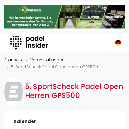
Padel Insider
Home
Padelstandorte
Organisationen
Buchungssysteme
Padel-Shops
Startseite
Veranstaltungen
Padel-Marken
5. SportScheck Padel Open Herren GPS500
Padelplatzbauer
Verschiedenes
5. SportScheck Padel Open
Herren GPS500
Veranstaltungen
Turniere
International
Kalender
Playtomic