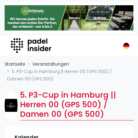
Padel Insider
Home
Padelstandorte
Organisationen
Buchungssysteme
Padel-Shops
Startseite
Veranstaltungen
Padel-Marken
5. P3-Cup in Hamburg || Herren 00 (GPS 500) /
Damen 00 (GPS 500)
Padelplatzbauer
Verschiedenes
5. P3-Cup in Hamburg ||
Veranstaltungen
Herren 00 (GPS 500) /
Damen 00 (GPS 500)
Turniere
International
Playtomic
Kalender