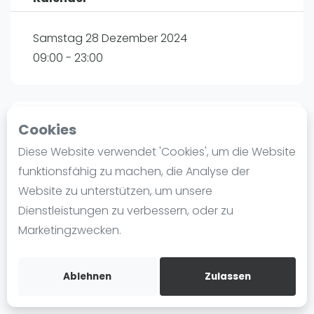
Ranking
Samstag 28 Dezember 2024
Männer
09:00 - 23:00
Frauen
FIP Männer
FIP Frauen
Cookies
Tournament
Blog
Diese Website verwendet 'Cookies', um die Website
Was ist padel
P3 PADEL CLUB Hamburg
funktionsfähig zu machen, die Analyse der
Die Geschichte von Padel
Havighorster Weg 16
Website zu unterstützen, um unsere
Regeln und Punktzählung
21031
Hamburg
Dienstleistungen zu verbessern, oder zu
Padel Schläge
Routebeschrijving
Marketingzwecken.
Bandeja - Vibora
rankedin.com
Nils Digel
Video
Ablehnen
Zulassen
Padel Basistechnik