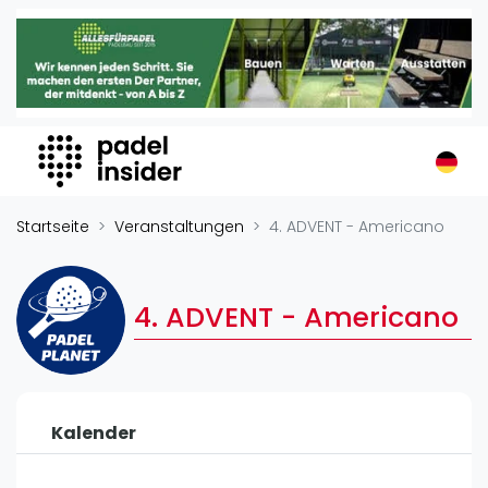
Padel Insider
Home
Padelstandorte
Organisationen
Buchungssysteme
Padel-Shops
Startseite
Veranstaltungen
4. ADVENT - Americano
Padel-Marken
Padelplatzbauer
4. ADVENT - Americano
Verschiedenes
Veranstaltungen
Turniere
Kalender
International
Playtomic