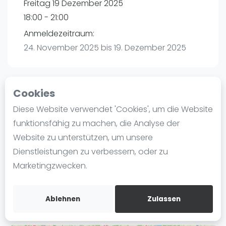
Freitag 19 Dezember 2025
Ranking
18:00 - 21:00
Männer
Anmeldezeitraum:
Frauen
24. November 2025 bis 19. Dezember 2025
FIP Männer
FIP Frauen
Cookies
Blog
Playtomic
Diese Website verwendet 'Cookies', um die Website
Was ist padel
funktionsfähig zu machen, die Analyse der
Padel Planet | Schönebeck
Die Geschichte von Padel
Website zu unterstützen, um unsere
Stadionstraße 19
Regeln und Punktzählung
Dienstleistungen zu verbessern, oder zu
39218
Schönebeck
Padel Schläge
Marketingzwecken.
Routebeschrijving
Bandeja - Vibora
playtomic.io
Video
Ablehnen
Zulassen
Padel Basistechnik