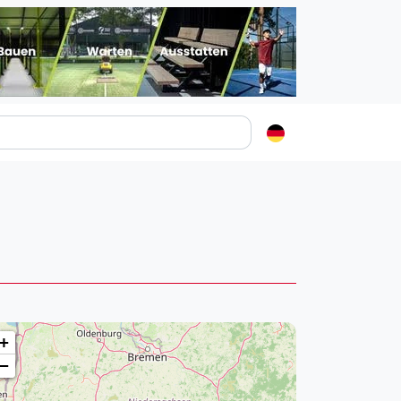
Padelstädte
Login
lin
mburg
nchen
ln
ankfurt am Main
+
uttgart
−
sseldorf