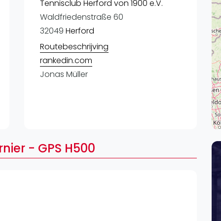
Lei
Tennisclub Herford von 1900 e.V.
Waldfriedenstraße 60
Do
32049
Herford
Es
Routebeschrijving
rankedin.com
Jonas Müller
rnier - GPS H500