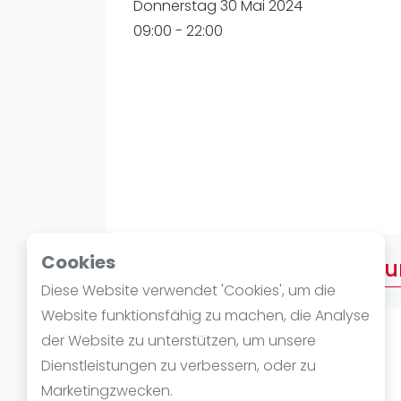
Verschiedenes
Donnerstag 30 Mai 2024
FIP Frauen
09:00 - 22:00
Cookies
Über 3. TC Herford Tagestu
Diese Website verwendet 'Cookies', um die
Website funktionsfähig zu machen, die Analyse
der Website zu unterstützen, um unsere
Kategorien
Dienstleistungen zu verbessern, oder zu
Offene Altersklasse:
Marketingzwecken.