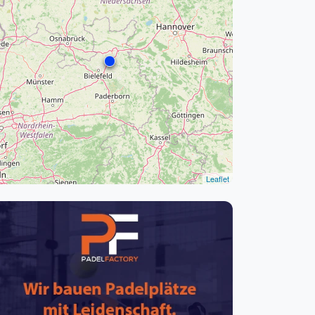
pzig
rtmund
sen
Leaflet