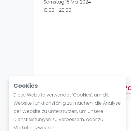
Verschiedenes
Samstag 18 Mai 2024
FIP Frauen
10:00 - 20:00
Cookies
Über 2. TVO CUPRA HEAD Pa
Diese Website verwendet 'Cookies', um die
Website funktionsfähig zu machen, die Analyse
der Website zu unterstützen, um unsere
2. TVO CUPRA HEAD Padel Cup
Dienstleistungen zu verbessern, oder zu
Marketingzwecken.