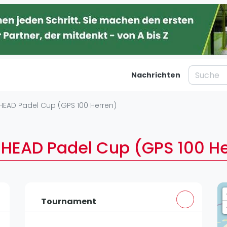
Nachrichten
taltungen
Blog
HEAD Padel Cup (GPS 100 Herren)
Was ist padel
Ber
al
Die Geschichte von Padel
Ha
 HEAD Padel Cup (GPS 100 He
Regeln und Punktzählung
Mü
Padel Schläge
Kö
g
Bandeja - Vibora
Fr
St
Tournament
Video
Dü
Padel Basistechnik