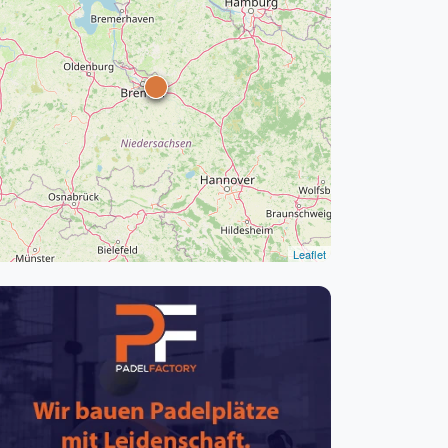
pzig
rtmund
sen
Leaflet