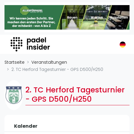
Padel Insider
Home
Padelstandorte
Organisationen
Buchungssysteme
Padel-Shops
Startseite
Veranstaltungen
Padel-Marken
2. TC Herford Tagesturnier - GPS D500/H250
Padelplatzbauer
Verschiedenes
2. TC Herford Tagesturnier
- GPS D500/H250
Veranstaltungen
Turniere
International
Kalender
Playtomic