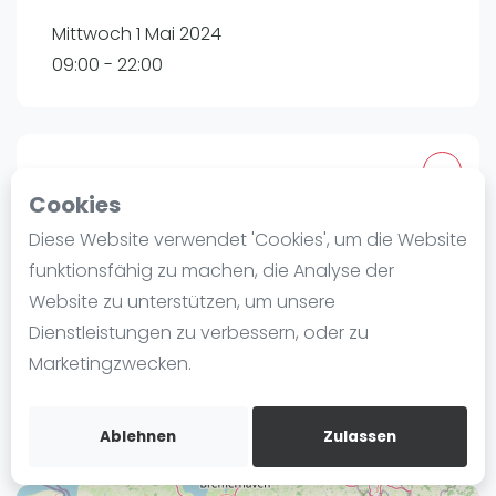
Ranking
Mittwoch 1 Mai 2024
09:00 - 22:00
Männer
Frauen
FIP Männer
FIP Frauen
Tournament
Cookies
Blog
Tennisclub Herford von 1900 e.V.
Diese Website verwendet 'Cookies', um die Website
Was ist padel
Waldfriedenstraße 60
funktionsfähig zu machen, die Analyse der
Die Geschichte von Padel
32049
Herford
Website zu unterstützen, um unsere
Regeln und Punktzählung
Dienstleistungen zu verbessern, oder zu
Routebeschrijving
Padel Schläge
Marketingzwecken.
rankedin.com
Bandeja - Vibora
Jonas Müller
Video
Ablehnen
Zulassen
Padel Basistechnik