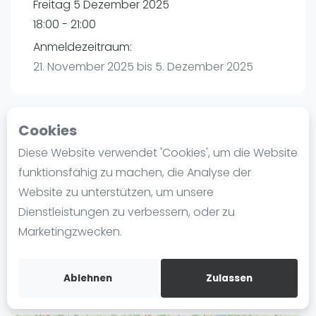
Freitag 5 Dezember 2025
Ranking
18:00 - 21:00
Männer
Anmeldezeitraum:
Frauen
21. November 2025 bis 5. Dezember 2025
FIP Männer
FIP Frauen
Cookies
Blog
Playtomic (Abgesagt))
Diese Website verwendet 'Cookies', um die Website
Was ist padel
funktionsfähig zu machen, die Analyse der
Padel Planet | Schönebeck
Die Geschichte von Padel
Website zu unterstützen, um unsere
Stadionstraße 19
Regeln und Punktzählung
Dienstleistungen zu verbessern, oder zu
39218
Schönebeck
Padel Schläge
Marketingzwecken.
Routebeschrijving
Bandeja - Vibora
playtomic.io
Video
Ablehnen
Zulassen
Padel Basistechnik