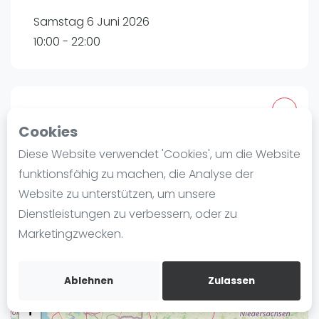
Ranking
Samstag 6 Juni 2026
10:00 - 22:00
Männer
Frauen
FIP Männer
FIP Frauen
Tournament
Cookies
Blog
1. Padelclub Bochum
Diese Website verwendet 'Cookies', um die Website
Was ist padel
Am Leithenhaus 14 44892 Bochum, Germany
funktionsfähig zu machen, die Analyse der
Die Geschichte von Padel
Website zu unterstützen, um unsere
Routebeschrijving
Regeln und Punktzählung
Dienstleistungen zu verbessern, oder zu
rankedin.com
Padel Schläge
Marketingzwecken.
Marcel Maltritz
Bandeja - Vibora
Video
Ablehnen
Zulassen
Padel Basistechnik
+