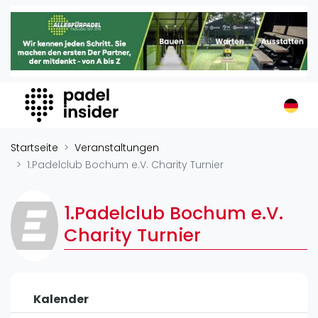
Padel Insider
Home
Padelstandorte
Organisationen
Buchungssysteme
Padel-Shops
Startseite
Veranstaltungen
Padel-Marken
1.Padelclub Bochum e.V. Charity Turnier
Padelplatzbauer
Verschiedenes
1.Padelclub Bochum e.V.
Charity Turnier
Veranstaltungen
Turniere
International
Kalender
Playtomic