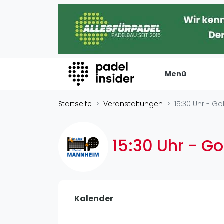
Menü
Padel Insider
Verans
Startseite
Veranstaltungen
15:30 Uhr - Go
Home
Turniere
Padelstandorte
Internation
15:30 Uhr - Go
Organisationen
Playtomic
Buchungssysteme
Rankin
Padel-Shops
Männer
Padel-Marken
Kalender
Frauen
Padelplatzbauer
FIP Männer