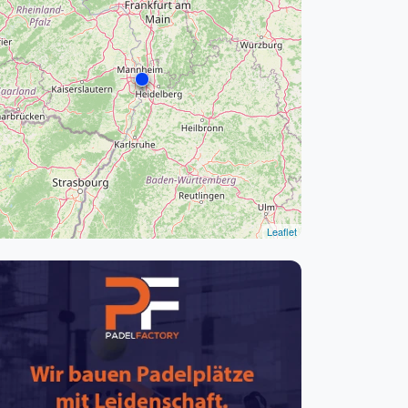
pzig
rtmund
sen
Leaflet