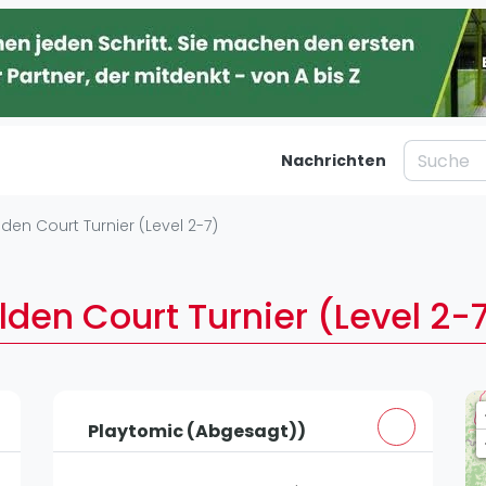
Nachrichten
taltungen
Blog
lden Court Turnier (Level 2-7)
Was ist padel
Ber
al
Die Geschichte von Padel
Ha
lden Court Turnier (Level 2-7
Regeln und Punktzählung
Mü
Padel Schläge
Kö
g
Bandeja - Vibora
Fr
St
Playtomic (Abgesagt))
Video
Dü
Padel Basistechnik