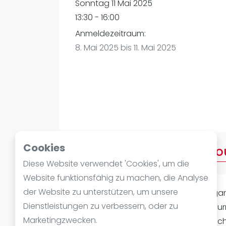
Verschiedenes
Sonntag 11 Mai 2025
FIP Frauen
13:30 - 16:00
Anmeldezeitraum:
8. Mai 2025 bis 11. Mai 2025
Cookies
Über 15:30 Uhr - Golden Cou
Diese Website verwendet 'Cookies', um die
Website funktionsfähig zu machen, die Analyse
der Website zu unterstützen, um unsere
Bitte seid 10-15 min früher da, um Orga
Dienstleistungen zu verbessern, oder zu
losgehen kann. Beim Golden Court Tur
Marketingzwecken.
Niederlagen ab. Dadurch sortieren sic