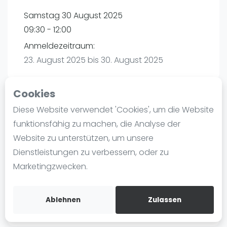
Ranking
Samstag 30 August 2025
09:30 - 12:00
Männer
Anmeldezeitraum:
Frauen
23. August 2025 bis 30. August 2025
FIP Männer
FIP Frauen
Cookies
Blog
Diese Website verwendet 'Cookies', um die Website
Playtomic
Was ist padel
funktionsfähig zu machen, die Analyse der
Die Geschichte von Padel
Website zu unterstützen, um unsere
maba! Padel Mannheim | Mannheim
Regeln und Punktzählung
Dienstleistungen zu verbessern, oder zu
Christian-Friedrich-Schwan-Straße 5-7
Padel Schläge
Marketingzwecken.
68167
Mannheim
Bandeja - Vibora
Routebeschrijving
Video
playtomic.io
Ablehnen
Zulassen
Padel Basistechnik