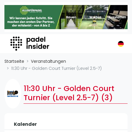
Padel Insider
Home
Padelstandorte
Organisationen
Buchungssysteme
Padel-Shops
Startseite
Veranstaltungen
Padel-Marken
11:30 Uhr - Golden Court Turnier (Level 2.5-7)
Padelplatzbauer
Verschiedenes
11:30 Uhr - Golden Court
Turnier (Level 2.5-7) (3)
Veranstaltungen
Turniere
International
Kalender
Playtomic