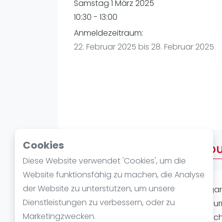
Verschiedenes
Samstag 1 März 2025
FIP Frauen
10:30 - 13:00
Anmeldezeitraum:
22. Februar 2025 bis 28. Februar 2025
Cookies
Über 11:30 Uhr - Golden Cou
Diese Website verwendet 'Cookies', um die
Website funktionsfähig zu machen, die Analyse
der Website zu unterstützen, um unsere
Bitte seid 10-15 min früher da, um Orga
Dienstleistungen zu verbessern, oder zu
losgehen kann. Beim Golden Court Tur
Marketingzwecken.
Niederlagen ab. Dadurch sortieren sic