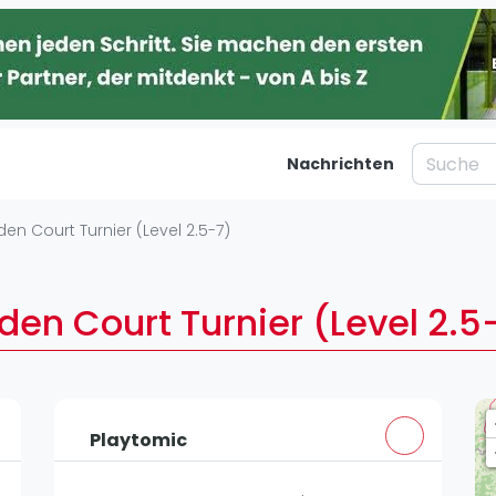
Nachrichten
taltungen
Blog
lden Court Turnier (Level 2.5-7)
Was ist padel
Ber
al
Die Geschichte von Padel
Ha
lden Court Turnier (Level 2.5
Regeln und Punktzählung
Mü
Padel Schläge
Kö
g
Bandeja - Vibora
Fr
St
Playtomic
Video
Dü
Padel Basistechnik