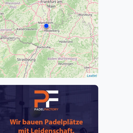
pzig
rtmund
sen
Leaflet