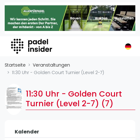
Padel Insider
Home
Padelstandorte
Organisationen
Buchungssysteme
Padel-Shops
Startseite
Veranstaltungen
Padel-Marken
11:30 Uhr - Golden Court Turnier (Level 2-7)
Padelplatzbauer
Verschiedenes
11:30 Uhr - Golden Court
Turnier (Level 2-7) (7)
Veranstaltungen
Turniere
International
Kalender
Playtomic