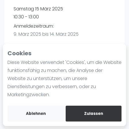
Ranking
Samstag 15 März 2025
10:30 - 13:00
Männer
Anmeldezeitraum:
Frauen
9. März 2025 bis 14. März 2025
FIP Männer
FIP Frauen
Cookies
Blog
Diese Website verwendet 'Cookies', um die Website
Playtomic
Was ist padel
funktionsfähig zu machen, die Analyse der
Die Geschichte von Padel
Website zu unterstützen, um unsere
maba! Padel Mannheim | Mannheim
Regeln und Punktzählung
Dienstleistungen zu verbessern, oder zu
Christian-Friedrich-Schwan-Straße 5-7
Padel Schläge
Marketingzwecken.
68167
Mannheim
Bandeja - Vibora
Routebeschrijving
Video
playtomic.io
Ablehnen
Zulassen
Padel Basistechnik