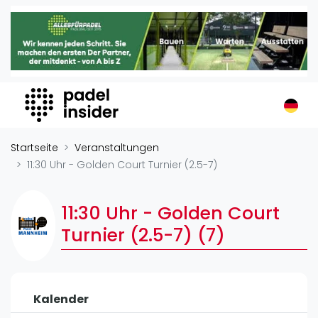
Padel Insider
Home
Padelstandorte
Organisationen
Buchungssysteme
Padel-Shops
Startseite
Veranstaltungen
Padel-Marken
11:30 Uhr - Golden Court Turnier (2.5-7)
Padelplatzbauer
Verschiedenes
11:30 Uhr - Golden Court
Turnier (2.5-7) (7)
Veranstaltungen
Turniere
International
Kalender
Playtomic