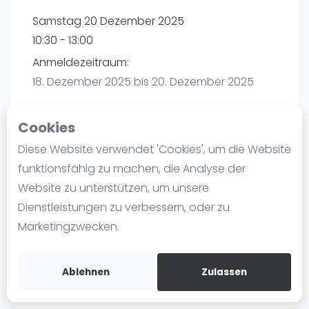
Ranking
Samstag 20 Dezember 2025
10:30 - 13:00
Männer
Anmeldezeitraum:
Frauen
18. Dezember 2025 bis 20. Dezember 2025
FIP Männer
FIP Frauen
Cookies
Blog
Diese Website verwendet 'Cookies', um die Website
Playtomic
Was ist padel
funktionsfähig zu machen, die Analyse der
Die Geschichte von Padel
Website zu unterstützen, um unsere
maba! Padel Mannheim | Mannheim
Regeln und Punktzählung
Dienstleistungen zu verbessern, oder zu
Christian-Friedrich-Schwan-Straße 5-7
Padel Schläge
Marketingzwecken.
68167
Mannheim
Bandeja - Vibora
Routebeschrijving
Video
playtomic.io
Ablehnen
Zulassen
Padel Basistechnik