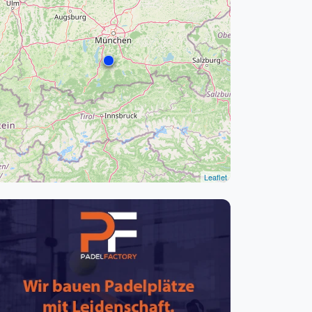
pzig
rtmund
sen
Leaflet