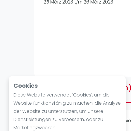
Verschiedenes
25 März 2023 t/m 26 März 2023
FIP Frauen
Cookies
Über #1 STC (bei München
Diese Website verwendet 'Cookies', um die
250 Mixed/Herren
Website funktionsfähig zu machen, die Analyse
der Website zu unterstützen, um unsere
Dienstleistungen zu verbessern, oder zu
Es werden werden zuerst Gruppenspiele
Marketingzwecken.
geben.