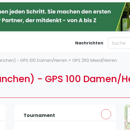
Nachrichten
taltungen
Blog
ünchen) - GPS 100 Damen/Herren + GPS 250 Mixed/Herren
Was ist padel
Ber
ünchen) - GPS 100 Damen/H
al
Die Geschichte von Padel
Ha
Regeln und Punktzählung
Mü
Padel Schläge
Kö
g
Bandeja - Vibora
Fr
St
Tournament
Video
Dü
Padel Basistechnik