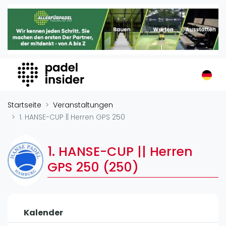
Padel Insider
Home
Padelstandorte
Organisationen
Buchungssysteme
Padel-Shops
Startseite
Veranstaltungen
Padel-Marken
1. HANSE-CUP || Herren GPS 250
Padelplatzbauer
Verschiedenes
1. HANSE-CUP || Herren
GPS 250 (250)
Veranstaltungen
Turniere
International
Kalender
Playtomic