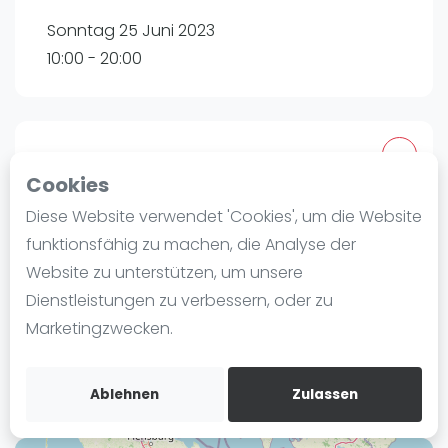
Ranking
Sonntag 25 Juni 2023
10:00 - 20:00
Männer
Frauen
FIP Männer
FIP Frauen
Tournament
Cookies
Blog
Hanse Padel Hamburg
Diese Website verwendet 'Cookies', um die Website
Was ist padel
Curslacker Heerweg 265
funktionsfähig zu machen, die Analyse der
Die Geschichte von Padel
21039
Hamburg
Website zu unterstützen, um unsere
Regeln und Punktzählung
Dienstleistungen zu verbessern, oder zu
Routebeschrijving
Padel Schläge
Marketingzwecken.
rankedin.com
Bandeja - Vibora
Nils Digel
Video
Ablehnen
Zulassen
Padel Basistechnik